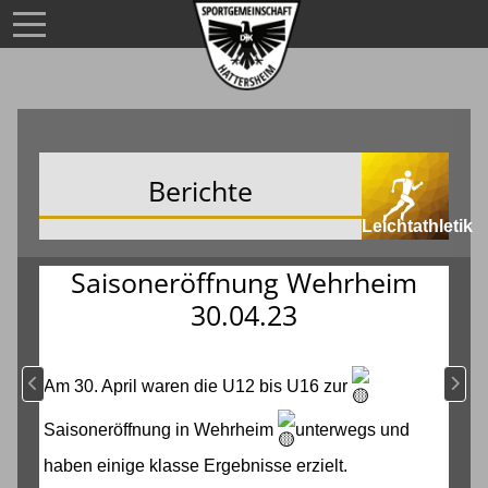
Berichte
Leichtathletik
Saisoneröffnung Wehrheim
30.04.23
Vorheriger Beitrag: Kreismeisterschaft U16 bis Senioren 6.+7.5.23
Nächs
Am 30. April waren die U12 bis U16 zur
Saisoneröffnung in Wehrheim
unterwegs und
haben einige klasse Ergebnisse erzielt.