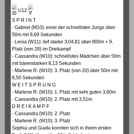
U12
S P R I N T
- Gabriel (M10): einer der schnellsten Jungs über
50m mit 8,69 Sekunden
- Lenia (W11): lief starke 3:04,81 über 800m + 9.
Platz (von 28) im Dreikampf
- Cassandra (W10): schnellstes Mädchen über 50m
mit bärenstarken 8,13 Sekunden
- Marlene R. (W10): 3. Platz (von 20) über 50m mit
8,50 Sekunden
W E I T S P R U N G
- Marlene R. (W10): 1. Platz mit sehr guten 3,60m
- Cassandra (W10): 2. Platz mit 3,51m
D R E I K A M P F
- Cassandra (W10): 2. Platz
- Marlene R. (W10): 3. Platz
Sophia und Giada konnten sich in ihrem ersten