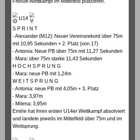
Freiluft-Wettkampf im Mittelfeld platzieren.
U14
S P R I N T
- Alexander (M12): Neuer Vereinsrekord über 75m
mit 10,95 Sekunden + 2. Platz (von 17)
- Antonia: Neue PB über 75m mit 11,27 Sekunden
- Mara: über 75m starke 11,43 Sekunden
H O C H S P R U N G
- Mara: neue PB mit 1,24m
W E I T S P R U N G
- Antonia: neue PB mit 4,05m + 3. Platz
- Mara: 3,97m
- Milena: 3,95m
Emilie hat ihren ersten U14er Wettkampf absolviert
und landete jeweils im Mittelfeld über 75m und im
Weitsprung.