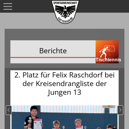
Berichte
Tischtennis
2. Platz für Felix Raschdorf bei
der Kreisendrangliste der
Jungen 13
Vorheriger Beitrag: TT-Nachwuchs weiter im Aufwärtstrend
Nächs