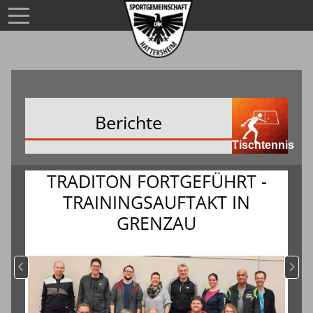
Berichte
Tischtennis
TRADITON FORTGEFÜHRT -
TRAININGSAUFTAKT IN
GRENZAU
Vorheriger Beitrag: VADDERTAG am Chiemsee
Nächs