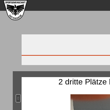
2 dritte Plätz
Vorheriger Beitrag: Tischtennis-Nachwuchs schiebt keine ru