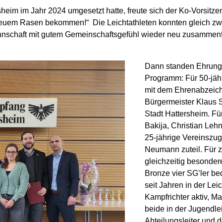
sheim im Jahr 2024 umgesetzt hatte, freute sich der Ko-Vorsitz
d neuem Rasen bekommen!“ Die Leichtathleten konnten gleich 
Mannschaft mit gutem Gemeinschaftsgefühl wieder neu zusammenfi
Dann standen Ehrunge
Programm: Für 50-jäh
mit dem Ehrenabzeich
Bürgermeister Klaus 
Stadt Hattersheim. Fü
Bakija, Christian Leh
25-jährige Vereinszug
Neumann zuteil. Für z
gleichzeitig besonde
Bronze vier SG’ler be
seit Jahren in der Leic
Kampfrichter aktiv, M
beide in der Jugendlei
Abteilungsleiter und 