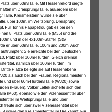
 Platz über
60m/Halle. Mit Hessenrekord siegte
haften im Dreisprung/Halle, außerdem über
/Halle. Kreismeisterin wurde sie über
lle, über 100m, im Weitsprung, Dreisprung,
f. Für Ionnis Papapetrou gab es bei den
inen 8. Platz über 60m/Halle (M35) und drei
 100m und in der 4x100m-Staffel (StG
urde er über 60m/Halle, 100m und 200m. Auch
auftrumpfen: Sie erreichte bei den Deutschen
10. Platz über 100m-Hürden. Gleich dreimal
stertitel, nämlich über 100m-Hürden, im
Dritte Plätze belegte sie auf Hessenebene
J20 als auch bei den Frauen. Regionalmeisterin
lle und über 60m-Hürden/Halle (WJ20) sowie
den (Frauen). Volker Lellek sicherte sich den
alle (M60), ebenso wie den Vizehessentitel über
stertitel im Weitsprung/Halle und über
ch freute sich über zwei Vizehessentitel über
) sowie den Kreismeistertitel im Dreikampf. Für