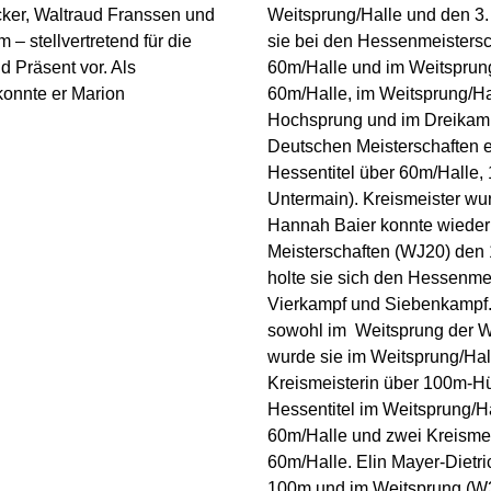
cker, Waltraud Franssen und
Weitsprung/Halle und den 3.
 stellvertretend für die
sie bei den Hessenmeistersc
d Präsent vor. Als
60m/Halle und im Weitsprung
konnte er Marion
60m/Halle, im Weitsprung/Ha
Hochsprung und im Dreikamp
Deutschen Meisterschaften e
Hessentitel über 60m/Halle,
Untermain). Kreismeister w
Hannah Baier konnte wieder 
Meisterschaften (WJ20) den 
holte sie sich den Hessenmei
Vierkampf und Siebenkampf. 
sowohl im Weitsprung der W
wurde sie im Weitsprung/Ha
Kreismeisterin über 100m-Hür
Hessentitel im Weitsprung/H
60m/Halle und zwei Kreismei
60m/Halle. Elin Mayer-Dietri
100m und im Weitsprung (W35