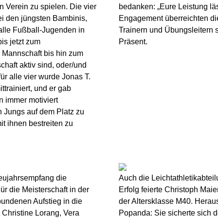
n Verein zu spielen. Die vier
bedanken: „Eure Leistung läss
ei den jüngsten Bambinis,
Engagement überreichten di
alle Fußball-Jugenden in
Trainern und Übungsleitern 
is jetzt zum
Präsent.
. Mannschaft bis hin zum
chaft aktiv sind, oder/und
für alle vier wurde Jonas T.
ttrainiert, und er gab
n immer motiviert
n Jungs auf dem Platz zu
it ihnen bestreiten zu
Neujahrsempfang die
Auch die Leichtathletikabtei
r die Meisterschaft in der
Erfolg feierte Christoph Mai
undenen Aufstieg in die
der Altersklasse M40. Herau
Christine Lorang, Vera
Popanda: Sie sicherte sich 