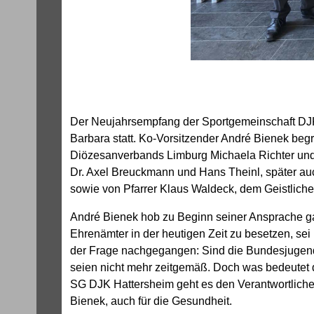
Der Neujahrsempfang der Sportgemeinschaft DJK
Barbara statt. Ko-Vorsitzender André Bienek begr
Diözesanverbands Limburg Michaela Richter und 
Dr. Axel Breuckmann und Hans Theinl, später au
sowie von Pfarrer Klaus Waldeck, dem Geistliche
André Bienek hob zu Beginn seiner Ansprache ganz
Ehrenämter in der heutigen Zeit zu besetzen, sei
der Frage nachgegangen: Sind die Bundesjugends
seien nicht mehr zeitgemäß. Doch was bedeutet di
SG DJK Hattersheim geht es den Verantwortlichen
Bienek, auch für die Gesundheit.