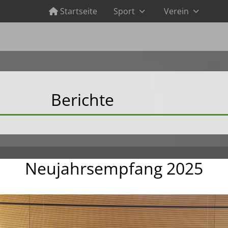
Startseite
Sport
Verein
Berichte
Neujahrsempfang 2025
ie Gründungsmitglieder von 1966