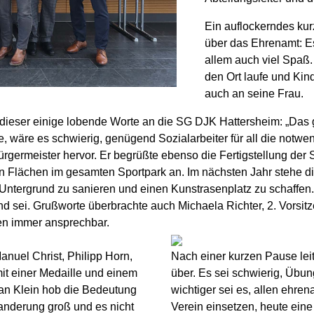
Ein auflockerndes kurz
über das Ehrenamt: Es
allem auch viel Spaß.
den Ort laufe und Kind
auch an seine Frau.
e dieser einige lobende Worte an die SG DJK Hattersheim: „Das
 wäre es schwierig, genügend Sozialarbeiter für all die notwen
Bürgermeister hervor. Er begrüßte ebenso die Fertigstellung der
en Flächen im gesamten Sportpark an. Im nächsten Jahr stehe 
n Untergrund zu sanieren und einen Kunstrasenplatz zu schaffen
d sei. Grußworte überbrachte auch Michaela Richter, 2. Vorsi
gen immer ansprechbar.
nuel Christ, Philipp Horn,
Nach einer kurzen Pause le
mit einer Medaille und einem
über. Es sei schwierig, Übun
ian Klein hob die Bedeutung
wichtiger sei es, allen ehrena
anderung groß und es nicht
Verein einsetzen, heute ein