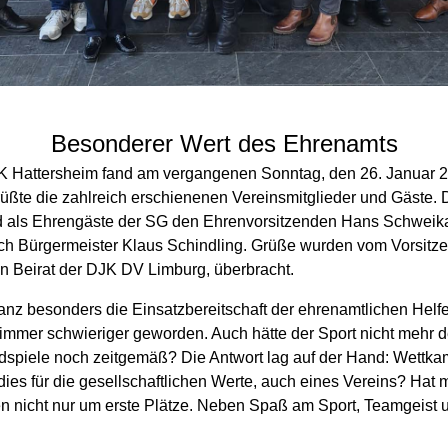
Besonderer Wert des Ehrenamts
 Hattersheim fand am vergangenen Sonntag, den 26. Januar 202
üßte die zahlreich erschienenen Vereinsmitglieder und Gäste. D
als Ehrengäste der SG den Ehrenvorsitzenden Hans Schweikart
ch Bürgermeister Klaus Schindling. Grüße wurden vom Vorsitze
n Beirat der DJK DV Limburg, überbracht.
 besonders die Einsatzbereitschaft der ehrenamtlichen Helfer h
 immer schwieriger geworden. Auch hätte der Sport nicht mehr de
piele noch zeitgemäß? Die Antwort lag auf der Hand: Wettkamp
es für die gesellschaftlichen Werte, auch eines Vereins? Hat m
 nicht nur um erste Plätze. Neben Spaß am Sport, Teamgeist un