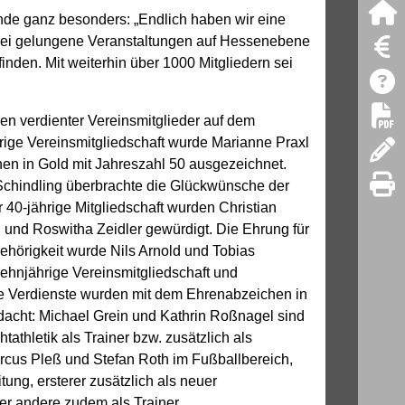
ende ganz besonders: „Endlich haben wir eine
zwei gelungene Veranstaltungen auf Hessenebene
nden. Mit weiterhin über 1000 Mitgliedern sei
n verdienter Vereinsmitglieder auf dem
rige Vereinsmitgliedschaft wurde Marianne Praxl
en in Gold mit Jahreszahl 50 ausgezeichnet.
Schindling überbrachte die Glückwünsche der
r 40-jährige Mitgliedschaft wurden Christian
n und Roswitha Zeidler gewürdigt. Die Ehrung für
ehörigkeit wurde Nils Arnold und Tobias
ehnjährige Vereinsmitgliedschaft und
re Verdienste wurden mit dem Ehrenabzeichen in
dacht: Michael Grein und Kathrin Roßnagel sind
htathletik als Trainer bzw. zusätzlich als
arcus Pleß und Stefan Roth im Fußballbereich,
tung, ersterer zusätzlich als neuer
der andere zudem als Trainer.