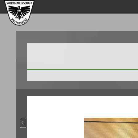
Vorheriger Beitrag: Neujahrsempfang 2026 - Applaus für d