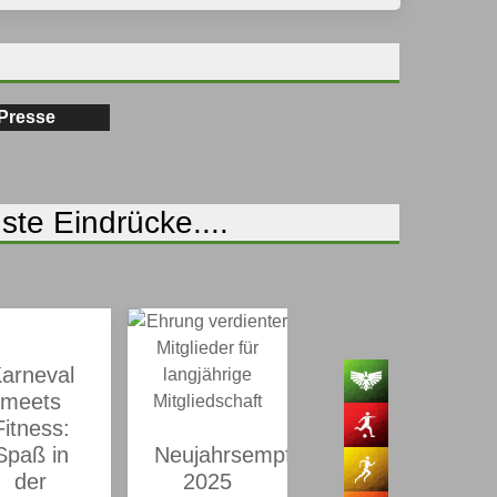
Presse
ste Eindrücke....
arneval
Mit
meets
Altbewährtem
Fitness:
ins Neue
Spaß in
Neujahrsempfang
Jahr
der
2025