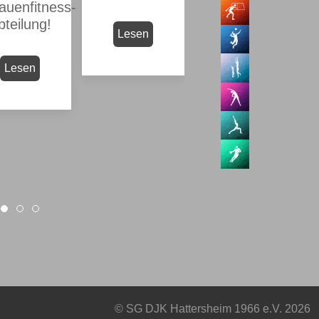
auenfitness-
Lesen
bteilung!
Lesen
Lesen
r
© SG DJK Hattersheim 1966 e.V. 2026