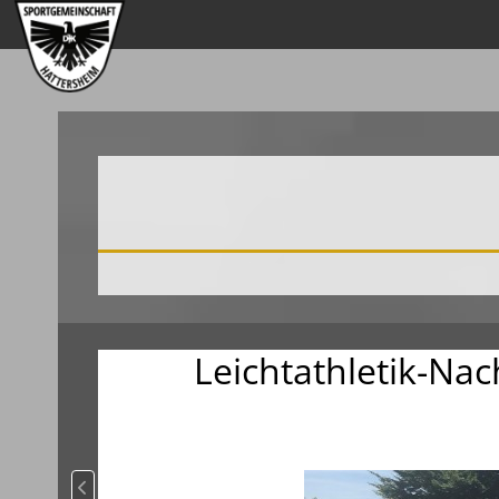
Leichtathletik-Na
Vorheriger Beitrag: Deutsche Meisterschaften U16 in Brem