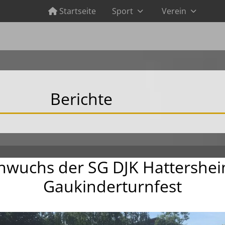
Startseite
Sport
Verein
Berichte
chwuchs der SG DJK Hattershei
Gaukinderturnfest
en und U18/U20 in Ulm