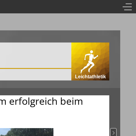
Leichtathletik
m erfolgreich beim
Nächster B