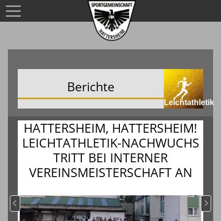
Berichte
Leichtathletik
HATTERSHEIM, HATTERSHEIM!
LEICHTATHLETIK-NACHWUCHS
TRITT BEI INTERNER
VEREINSMEISTERSCHAFT AN
Vorheriger Beitrag: Vereinsrekord und Staffelsieg in Karlbach 26.0
Nächs