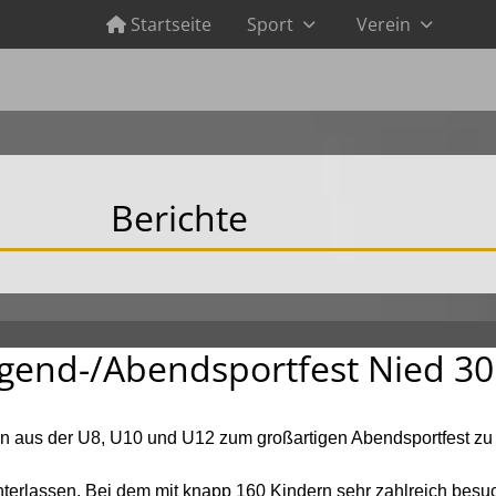
Startseite
Sport
Verein
Berichte
ugend-/Abendsportfest Nied 30
n aus der U8, U10 und U12 zum großartigen Abendsportfest zu 
mstadt 13./14.07.24
erlassen. Bei dem mit knapp 160 Kindern sehr zahlreich besuc