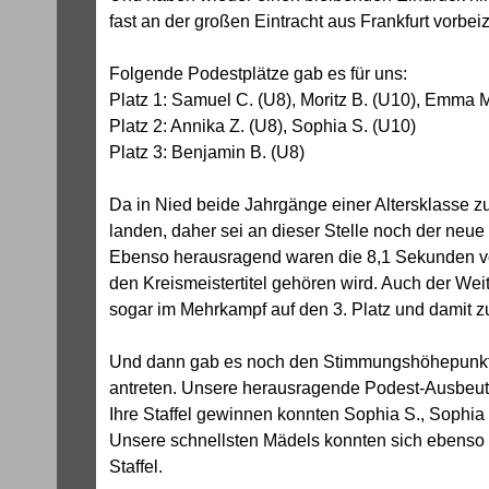
fast an der großen Eintracht aus Frankfurt vorbe
Folgende Podestplätze gab es für uns:
Platz 1: Samuel C. (U8), Moritz B. (U10), Emma M
Platz 2: Annika Z. (U8), Sophia S. (U10)
Platz 3: Benjamin B. (U8)
Da in Nied beide Jahrgänge einer Altersklasse z
landen, daher sei an dieser Stelle noch der neu
Ebenso herausragend waren die 8,1 Sekunden von 
den Kreismeistertitel gehören wird. Auch der We
sogar im Mehrkampf auf den 3. Platz und damit z
Und dann gab es noch den Stimmungshöhepunkt: T
antreten. Unsere herausragende Podest-Ausbeute: 
Ihre Staffel gewinnen konnten Sophia S., Sophia H
Unsere schnellsten Mädels konnten sich ebenso g
Staffel.