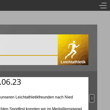
Leichtathletik
.06.23
unseren Leichtathletikfreunden nach Nied
Nächster Bei
hten Sportfest konnten wir im Medaillenspiegel