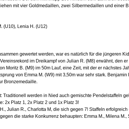
iziehen mit vier Goldmedaillen, zwei Silbermedaillen und einer 
. (U10), Lenia H. (U12)
usammen gewertet werden, war es natürlich für die jüngeren Kid
e Vereinsrekord im Dreikampf von Julian R. (M8) erwähnt, den e
Moritz B. (M9) im 50m Lauf, eine Zeit, mit der er nächstes Jah
itsprung von Emma M. (W9) mit 3,50m war sehr stark. Benjamin
ur Bronzemedaille.
raditionell werden in Nied auch gemischte Pendelstaffeln gela
2x Platz 1, 2x Platz 2 und 1x Platz 3!
., Julian R., Charlotta M, die sich gegen 7! Staffeln erfolgreich
egen die starke Konkurrenz behaupten: Emma M., Milena M., Soph