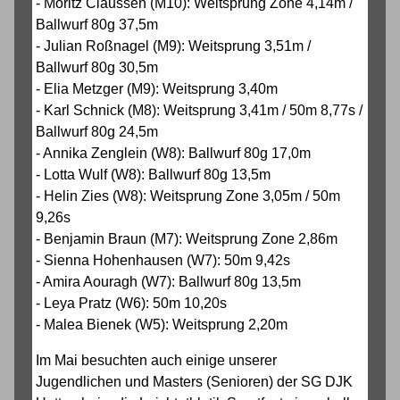
- Moritz Claussen (M10): Weitsprung Zone 4,14m /
Ballwurf 80g 37,5m
- Julian Roßnagel (M9): Weitsprung 3,51m /
Ballwurf 80g 30,5m
- Elia Metzger (M9): Weitsprung 3,40m
- Karl Schnick (M8): Weitsprung 3,41m / 50m 8,77s /
Ballwurf 80g 24,5m
- Annika Zenglein (W8): Ballwurf 80g 17,0m
- Lotta Wulf (W8): Ballwurf 80g 13,5m
- Helin Zies (W8): Weitsprung Zone 3,05m / 50m
9,26s
- Benjamin Braun (M7): Weitsprung Zone 2,86m
- Sienna Hohenhausen (W7): 50m 9,42s
- Amira Aouragh (W7): Ballwurf 80g 13,5m
- Leya Pratz (W6): 50m 10,20s
- Malea Bienek (W5): Weitsprung 2,20m
Im Mai besuchten auch einige unserer
Jugendlichen und Masters (Senioren) der SG DJK