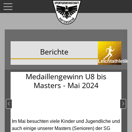
Berichte
Leichtathletik
Medaillengewinn U8 bis
Masters - Mai 2024
Vorheriger Beitrag: Hattersheimer Triple U8, U10, U12
Nächs
Im Mai besuchten viele Kinder und Jugendliche und
auch einige unserer Masters (Senioren) der SG