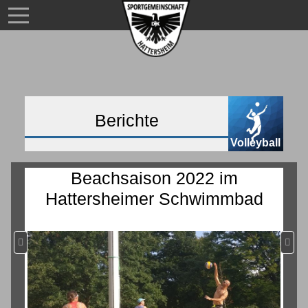
Berichte
Volleyball
Beachsaison 2022 im
Hattersheimer Schwimmbad
Vorheriger Beitrag: Erster kompletter Heimspieltag 2022
Nächs